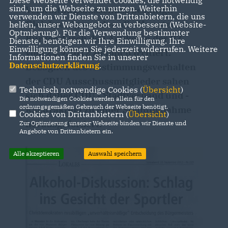
sind, um die Webseite zu nutzen. Weiterhin
Verwaltungsausschuss bestätigt.
verwenden wir Dienste von Drittanbietern, die uns
Gleichzeitig wurden die Munsteraner
helfen, unser Webangebot zu verbessern (Website-
Optmierung). Für die Verwendung bestimmter
Bürger durch den Artikel in der BZ
Dienste, benötigen wir Ihre Einwilligung. Ihre
Einwilligung können Sie jederzeit widerrufen. Weitere
vom 22.9.2012 ziemlich irritiert.
Informationen finden Sie in unserer
Datenschutzerklärung
.
Bezüglich des Abstimmungsverhalten
der CDU Ausschussmitglieder sahen
Technisch notwendige Cookies (
Übersicht
)
sich daher CDU - Stadtverband und -
Die notwendigen Cookies werden allein für den
ordnungsgemäßen Gebrauch der Webseite benötigt.
Ratsfraktion zu einer Stellungnahme
Cookies von Drittanbietern (
Übersicht
)
herausgefordert:
Zur Optimierung unserer Webseite binden wir Dienste und
Angebote von Drittanbietern ein.
Alle akzeptieren
Auswahl speichern