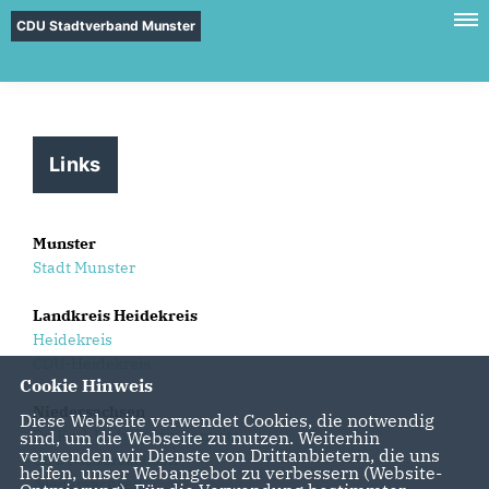
CDU Stadtverband Munster
Links
Munster
Stadt Munster
Landkreis Heidekreis
Heidekreis
CDU-Heidekreis
Cookie Hinweis
Niedersachsen
Diese Webseite verwendet Cookies, die notwendig
Dr. Karl-Ludwig von Danwitz
sind, um die Webseite zu nutzen. Weiterhin
verwenden wir Dienste von Drittanbietern, die uns
CDU Niedersachsen
helfen, unser Webangebot zu verbessern (Website-
Niedersachsen