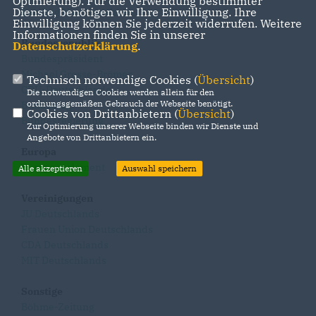
Optmierung). Für die Verwendung bestimmter
Dienste, benötigen wir Ihre Einwilligung. Ihre
Landtag Niedersachsen
Einwilligung können Sie jederzeit widerrufen. Weitere
Informationen finden Sie in unserer
Bundesrepublik
Datenschutzerklärung
.
Bundespräsident
Michael Grosse-Brömer
Technisch notwendige Cookies (
Übersicht
)
CDU-Deutschlands
Die notwendigen Cookies werden allein für den
ordnungsgemäßen Gebrauch der Webseite benötigt.
Bundestag
Cookies von Drittanbietern (
Übersicht
)
Bundesregierung
Zur Optimierung unserer Webseite binden wir Dienste und
Angebote von Drittanbietern ein.
Europa
Europaparlament
Alle akzeptieren
Auswahl speichern
Vereinigungen
JU Deutschlands
Frauen Union Deutschlands
CDA Deutschlands
MIT Deutschlands
Sonstige
Böhme-Zeitung