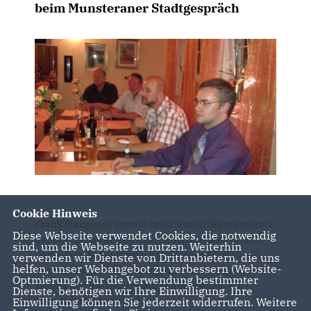
beim Munsteraner Stadtgespräch
Cookie Hinweis
Frank Stangneth konnte beim letzten Stadtgespräch
Diese Webseite verwendet Cookies, die notwendig
der CDU Munster den Integrationsberater vom
sind, um die Webseite zu nutzen. Weiterhin
Deutschen Roten Kreuz, Kreisverband Soltau e.V.
verwenden wir Dienste von Drittanbietern, die uns
helfen, unser Webangebot zu verbessern (Website-
Herr Christian Wüstenberg aus Soltau begrüßen.
Optmierung). Für die Verwendung bestimmter
Thema war die Integration von Menschen mit
Dienste, benötigen wir Ihre Einwilligung. Ihre
Migrationshintergrund.
Einwilligung können Sie jederzeit widerrufen. Weitere