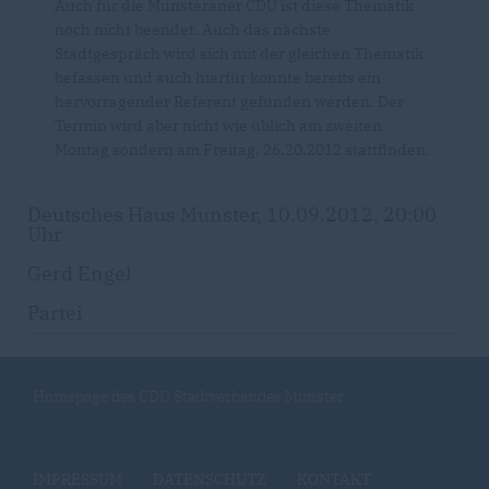
Auch für die Munsteraner CDU ist diese Thematik
noch nicht beendet. Auch das nächste
Stadtgespräch wird sich mit der gleichen Thematik
befassen und auch hierfür konnte bereits ein
hervorragender Referent gefunden werden. Der
Termin wird aber nicht wie üblich am zweiten
Montag sondern am Freitag, 26.20.2012 stattfinden.
Deutsches Haus Munster, 10.09.2012, 20:00
Uhr
Gerd Engel
Partei
Homepage des CDU Stadtverbandes Munster
IMPRESSUM
DATENSCHUTZ
KONTAKT