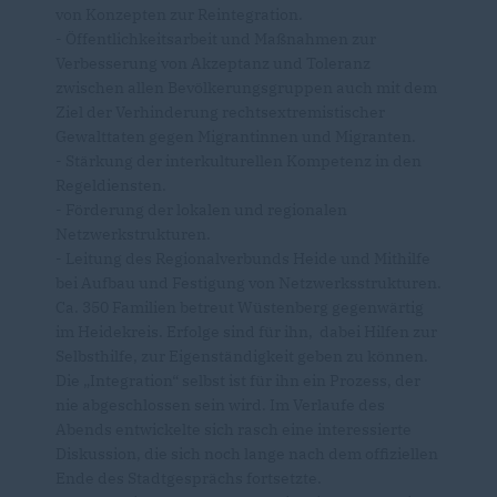
von Konzepten zur Reintegration.
- Öffentlichkeitsarbeit und Maßnahmen zur
Verbesserung von Akzeptanz und Toleranz
zwischen allen Bevölkerungsgruppen auch mit dem
Ziel der Verhinderung rechtsextremistischer
Gewalttaten gegen Migrantinnen und Migranten.
- Stärkung der interkulturellen Kompetenz in den
Regeldiensten.
- Förderung der lokalen und regionalen
Netzwerkstrukturen.
- Leitung des Regionalverbunds Heide und Mithilfe
bei Aufbau und Festigung von Netzwerksstrukturen.
Ca. 350 Familien betreut Wüstenberg gegenwärtig
im Heidekreis. Erfolge sind für ihn, dabei Hilfen zur
Selbsthilfe, zur Eigenständigkeit geben zu können.
Die „Integration“ selbst ist für ihn ein Prozess, der
nie abgeschlossen sein wird. Im Verlaufe des
Abends entwickelte sich rasch eine interessierte
Diskussion, die sich noch lange nach dem offiziellen
Ende des Stadtgesprächs fortsetzte.