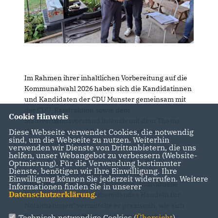
Im Rahmen ihrer inhaltlichen Vorbereitung auf die
Kommunalwahl 2026 haben sich die Kandidatinnen
und Kandidaten der CDU Munster gemeinsam mit
der CDU-Ratsfraktion sowie dem
Cookie Hinweis
Stadtverbandsvorstand intensiv mit dem Thema
Krisenvorsorge und Bevölkerungsschutz
Diese Webseite verwendet Cookies, die notwendig
sind, um die Webseite zu nutzen. Weiterhin
auseinandergesetzt.
verwenden wir Dienste von Drittanbietern, die uns
helfen, unser Webangebot zu verbessern (Website-
Referent des Abends war
Achim Landherr
,
Optmierung). Für die Verwendung bestimmter
Dienste, benötigen wir Ihre Einwilligung. Ihre
Beauftragter des Seniorenbeirats für
Einwilligung können Sie jederzeit widerrufen. Weitere
Krisenvorsorge. In seinem Vortrag „Individuelle
Informationen finden Sie in unserer
Datenschutzerklärung
.
Krisenvorsorge und vorbereitendes Handeln für
Notsituationen“ vermittelte er praxisnah, wie sich
Bürgerinnen und Bürger auf außergewöhnliche
Technisch notwendige Cookies (
Übersicht
)